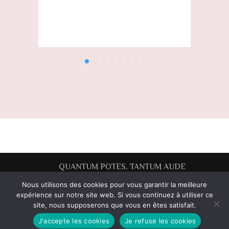
Emai
QUANTUM POTES, TANTUM AUDE
Nous utilisons des cookies pour vous garantir la meilleure
Mentions légales
expérience sur notre site web. Si vous continuez à utiliser ce
site, nous supposerons que vous en êtes satisfait.
Haut de la page
J'accepte les cookies
Je refuse les cookies