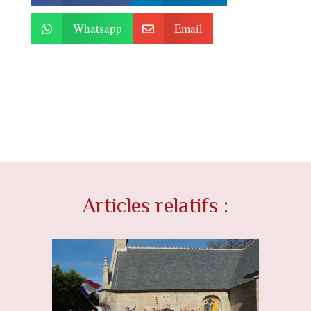
Whatsapp
Email


Articles relatifs :