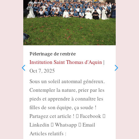
Pèlerinage de rentrée
n
Pèler
Institution Saint Thomas d'Aquin
|
in
Insti
|
Oct 7, 2025
Oct 7
Une 
pour 
aide
soin 
forts
aura
renco
Face
 nos
Sous un soleil automnal généreux.
canal,
Contempler la nature, prier par les
nt
pieds et apprendre à connaître les
n
filles de son équipe, ça soude !
e
Partagez cet article !  Facebook 
gieux
Linkedin  Whatsapp  Email
aque
ière
Articles relatifs :