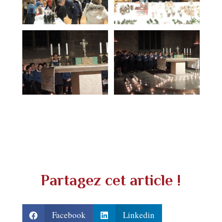
Partagez cet article !
Facebook
Linkedin

