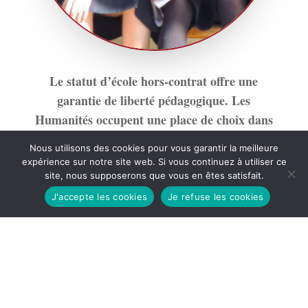
Le statut d’école hors-contrat offre une
garantie de liberté pédagogique. Les
Humanités occupent une place de choix dans
l’enseignement.
Nous utilisons des cookies pour vous garantir la meilleure
expérience sur notre site web. Si vous continuez à utiliser ce
site, nous supposerons que vous en êtes satisfait.
Une éducation intégrale
J'accepte les cookies
Je refuse les cookies