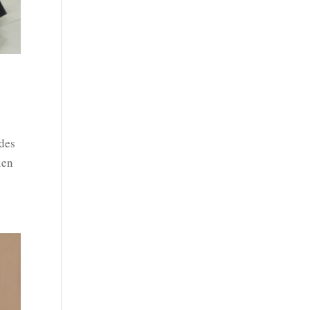
 des
ien