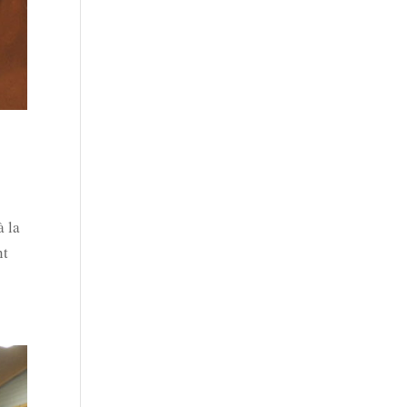
à la
nt