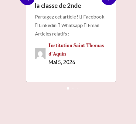
la classe de 2nde
et les élè
Il va geler sec.
 chauds,
Partagez cet article !  Facebook
Thomas a 
 Linkedin  Whatsapp  Email
Saint Thomas
Ins
d'A
Articles relatifs :
Jui
Institution Saint Thomas
d'Aquin
Mai 5, 2026