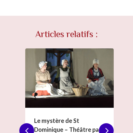
Articles relatifs :
Le mystère de St
l »
20 juin 
Dominique – Théâtre par
s. La lune
Monsieur
se rassur