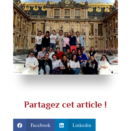
Partagez cet article !
Facebook
Linkedin

